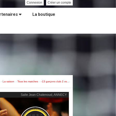
Connexion
Créer un compte
rtenaires
La boutique
La saison
Tous les matches
-13 garçons club 2 vs...
Salle Jean Chatenoud, ANNECY