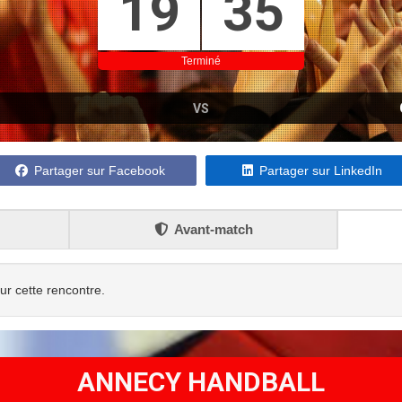
19
35
Terminé
VS
Partager sur Facebook
Partager sur LinkedIn
Avant-match
our cette rencontre.
ANNECY HANDBALL