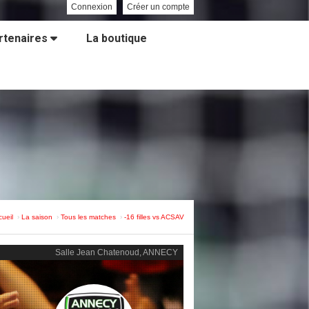
Connexion
Créer un compte
rtenaires
La boutique
cueil
La saison
Tous les matches
-16 filles vs ACSAV
Salle Jean Chatenoud, ANNECY