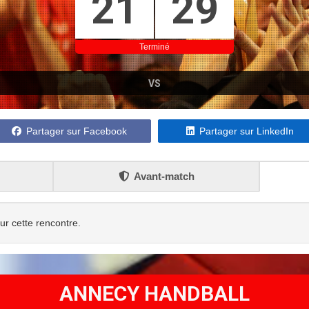
21
29
Terminé
VS
Partager sur Facebook
Partager sur LinkedIn
Avant-match
our cette rencontre.
ANNECY HANDBALL