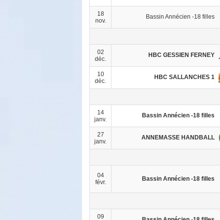
18
Bassin Annécien -18 filles
nov.
02
HBC GESSIEN FERNEY
déc.
10
HBC SALLANCHES 1
déc.
14
Bassin Annécien -18 filles
janv.
27
ANNEMASSE HANDBALL
janv.
04
Bassin Annécien -18 filles
févr.
09
Bassin Annécien -18 filles