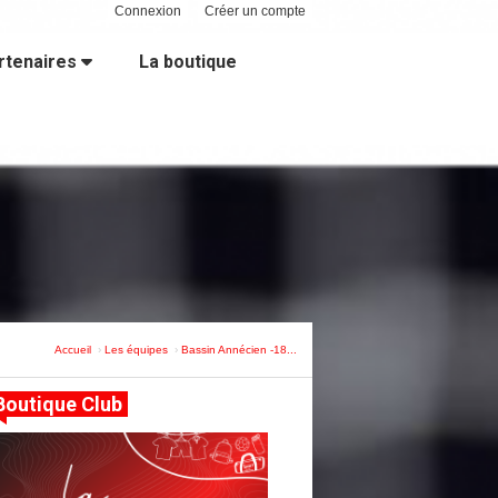
Connexion
Créer un compte
rtenaires
La boutique
Accueil
Les équipes
Bassin Annécien -18...
Boutique Club