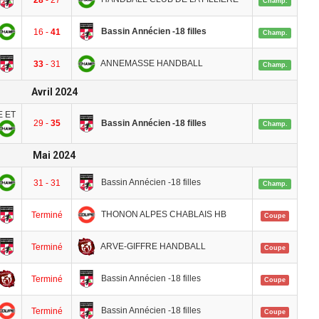
28
- 27
Champ.
Bassin Annécien -18 filles
16 -
41
Champ.
ANNEMASSE HANDBALL
33
- 31
Champ.
Avril 2024
E ET
Bassin Annécien -18 filles
29 -
35
Champ.
Mai 2024
Bassin Annécien -18 filles
31 - 31
Champ.
THONON ALPES CHABLAIS HB
Terminé
Coupe
ARVE-GIFFRE HANDBALL
Terminé
Coupe
Bassin Annécien -18 filles
Terminé
Coupe
Bassin Annécien -18 filles
Terminé
Coupe