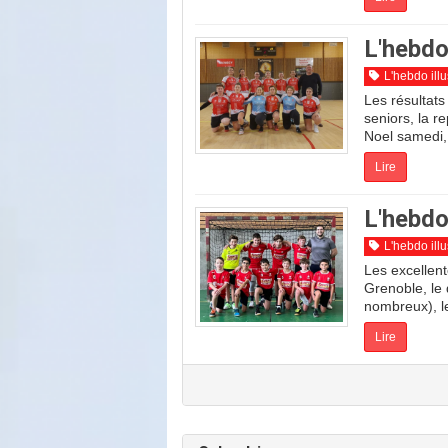
L'hebdo
L'hebdo illu
Les résultats
seniors, la r
Noel samedi, 
Lire
L'hebdo
L'hebdo illu
Les excellent
Grenoble, le
nombreux), le
Lire