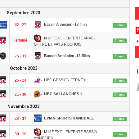
Septembre 2023
Bassin Annécien -18 filles
42
- 27
Champ.
M18F EXC - ENTENTE ARVE-
Terminé
e
Champ.
GIFFRE ET PAYS ROCHOIS
Bassin Annécien -18 filles
25 -
31
Champ.
Octobre 2023
HBC GESSIEN FERNEY
25
- 24
Champ.
HBC SALLANCHES 1
21 -
30
Champ.
Novembre 2023
EVIAN SPORTS HANDBALL
28 -
37
Champ.
M18F EXC - ENTENTE BASSIN
30
- 28
Champ.
ANNECIEN