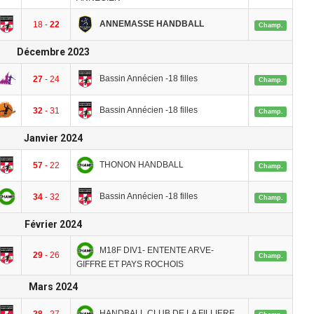
ANNEMASSE HANDBALL
18 -
22
Champ.
Décembre 2023
Bassin Annécien -18 filles
27
- 24
Champ.
Bassin Annécien -18 filles
32
- 31
Champ.
Janvier 2024
THONON HANDBALL
57
- 22
Champ.
Bassin Annécien -18 filles
34
- 32
Champ.
Février 2024
M18F DIV1- ENTENTE ARVE-
29
- 26
Champ.
GIFFRE ET PAYS ROCHOIS
Mars 2024
HANDBALL CLUB DE LA FILLIERE