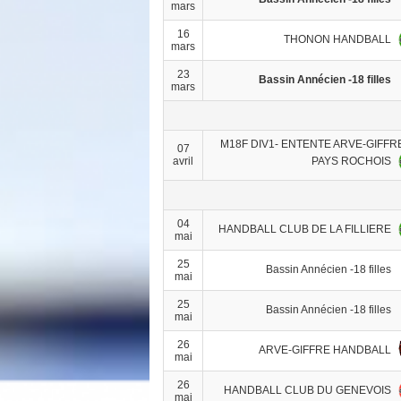
mars
16
THONON HANDBALL
mars
23
Bassin Annécien -18 filles
mars
M18F DIV1- ENTENTE ARVE-GIFFR
07
PAYS ROCHOIS
avril
04
HANDBALL CLUB DE LA FILLIERE
mai
25
Bassin Annécien -18 filles
mai
25
Bassin Annécien -18 filles
mai
26
ARVE-GIFFRE HANDBALL
mai
26
HANDBALL CLUB DU GENEVOIS
mai