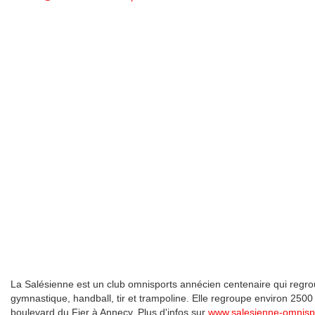
La Salésienne est un club omnisports annécien centenaire qui regrou
gymnastique, handball, tir et trampoline. Elle regroupe environ 2500 
boulevard du Fier à Annecy. Plus d'infos sur
www.salesienne-omnisp