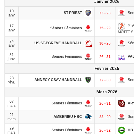
Janvier 2026
10
ST PRIEST
Sén
33
- 23
janv.
P16
17
Séniors Féminines
35
- 29
janv.
MOTTE 
24
US ST-EGREVE HANDBALL
Sén
30
- 26
janv.
31
Séniors Féminines
VA
26 -
31
janv.
Février 2026
28
ANNECY CSAV HANDBALL
Sén
32
- 30
févr.
Mars 2026
07
Séniors Féminines
AR
26 -
31
mars
21
AMBERIEU HBC
Sén
23
- 20
mars
29
Séniors Féminines
HB 
26 -
32
mars