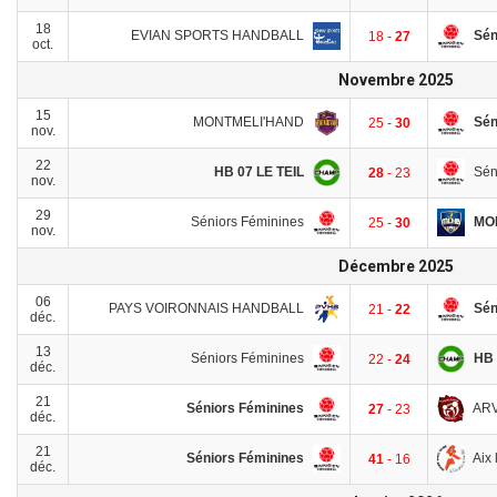
18
EVIAN SPORTS HANDBALL
Sén
18 -
27
oct.
Novembre 2025
15
MONTMELI'HAND
Sén
25 -
30
nov.
22
HB 07 LE TEIL
Sén
28
- 23
nov.
29
Séniors Féminines
MO
25 -
30
nov.
Décembre 2025
06
PAYS VOIRONNAIS HANDBALL
Sén
21 -
22
déc.
13
Séniors Féminines
HB
22 -
24
déc.
21
Séniors Féminines
AR
27
- 23
déc.
21
Séniors Féminines
Aix 
41
- 16
déc.