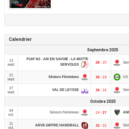
Calendrier
Septembre 2025
P16F N3 - AIX EN SAVOIE - LA MOTTE
13
Sén
28
- 25
SERVOLEX
sept.
21
Séniors Féminines
US
30
- 19
sept.
27
VAL DE LEYSSE
Sén
36
- 16
sept.
Octobre 2025
04
Séniors Féminines
AN
24 -
27
oct.
11
ARVE-GIFFRE HANDBALL
Sén
32
- 22
oct.