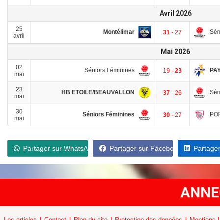
Avril 2026
25
Montélimar
Sén
31
- 27
avril
Mai 2026
02
Séniors Féminines
PA
19 -
23
mai
23
HB ETOILE/BEAUVALLON
Sén
37
- 26
mai
30
Séniors Féminines
POR
30
- 27
mai
Partager sur WhatsApp
Partager sur Facebook
Partager
ANNE
Les articles
Contact
Plan du site
Protection des données
Mentions 